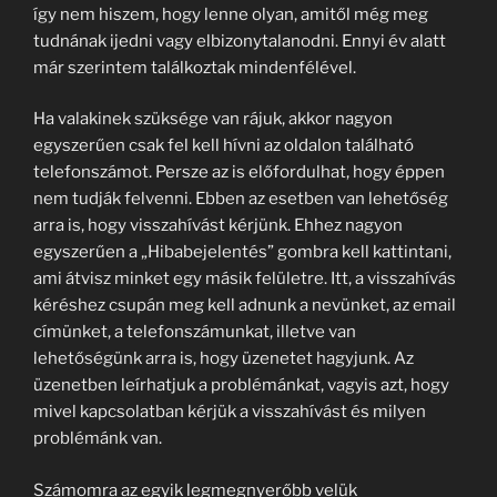
így nem hiszem, hogy lenne olyan, amitől még meg
tudnának ijedni vagy elbizonytalanodni. Ennyi év alatt
már szerintem találkoztak mindenfélével.
Ha valakinek szüksége van rájuk, akkor nagyon
egyszerűen csak fel kell hívni az oldalon található
telefonszámot. Persze az is előfordulhat, hogy éppen
nem tudják felvenni. Ebben az esetben van lehetőség
arra is, hogy visszahívást kérjünk. Ehhez nagyon
egyszerűen a „Hibabejelentés” gombra kell kattintani,
ami átvisz minket egy másik felületre. Itt, a visszahívás
kéréshez csupán meg kell adnunk a nevünket, az email
címünket, a telefonszámunkat, illetve van
lehetőségünk arra is, hogy üzenetet hagyjunk. Az
üzenetben leírhatjuk a problémánkat, vagyis azt, hogy
mivel kapcsolatban kérjük a visszahívást és milyen
problémánk van.
Számomra az egyik legmegnyerőbb velük