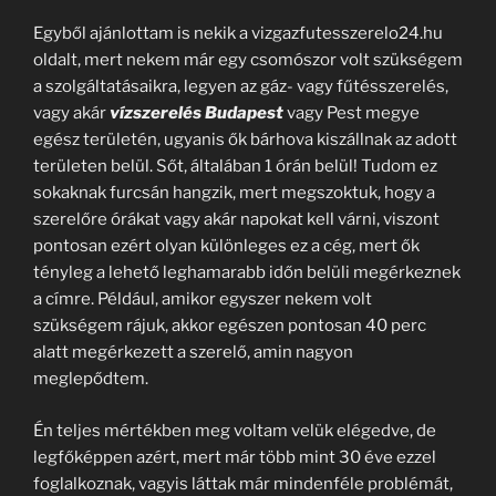
Egyből ajánlottam is nekik a vizgazfutesszerelo24.hu
oldalt, mert nekem már egy csomószor volt szükségem
a szolgáltatásaikra, legyen az gáz- vagy fűtésszerelés,
vagy akár
vízszerelés Budapest
vagy Pest megye
egész területén, ugyanis ők bárhova kiszállnak az adott
területen belül. Sőt, általában 1 órán belül! Tudom ez
sokaknak furcsán hangzik, mert megszoktuk, hogy a
szerelőre órákat vagy akár napokat kell várni, viszont
pontosan ezért olyan különleges ez a cég, mert ők
tényleg a lehető leghamarabb időn belüli megérkeznek
a címre. Például, amikor egyszer nekem volt
szükségem rájuk, akkor egészen pontosan 40 perc
alatt megérkezett a szerelő, amin nagyon
meglepődtem.
Én teljes mértékben meg voltam velük elégedve, de
legfőképpen azért, mert már több mint 30 éve ezzel
foglalkoznak, vagyis láttak már mindenféle problémát,