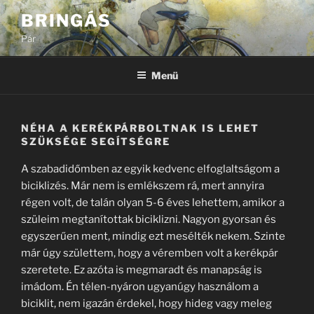
Tartalomhoz
BRINGÁS
Pár
Menü
NÉHA A KERÉKPÁRBOLTNAK IS LEHET
SZÜKSÉGE SEGÍTSÉGRE
A szabadidőmben az egyik kedvenc elfoglaltságom a
biciklizés. Már nem is emlékszem rá, mert annyira
régen volt, de talán olyan 5-6 éves lehettem, amikor a
szüleim megtanítottak biciklizni. Nagyon gyorsan és
egyszerűen ment, mindig ezt mesélték nekem. Szinte
már úgy születtem, hogy a véremben volt a kerékpár
szeretete. Ez azóta is megmaradt és manapság is
imádom. Én télen-nyáron ugyanúgy használom a
biciklit, nem igazán érdekel, hogy hideg vagy meleg