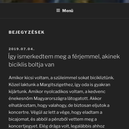
Menü
BEJEGYZÉSEK
BEKÜLDVE:
2019.07.04.
Így ismerkedtem meg a férjemmel, akinek
biciklis boltja van
Amikor kicsi voltam, a szüleimmel sokat bicikliztünk.
Közel laktunk a Margitszigethez, így oda is gyakran
kijártunk. Amikor nyolcadikos voltam, a kedvenc
énekesnőm Magyarországra látogatott. Akkor
elhatároztam, hogy valahogy, de biztosan eljutok a
koncertre. Végül az lett a vége, hogy eladtam a
bicajomat, és abból a pénzből vettem meg a
koncertjegyet. Elég drága volt, legalábbis ahhoz