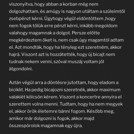
viszonyítva, hogy abban a korban még nem
dolgozhattam, és amúgy is nagyon utáltam a szüleimtől
zsebpénzt kérni. Úgyhogy végül eldöntöttem ,hogy
nem fogok tőlük erre pénzt kérni, inkább megoldom
valahogy magamnak a dolgot. Persze előtte
megkérdeztem őket is, nem csak úgy magamtól adtam
el. Azt mondták, hogy ha tényleg ezt szeretném, akkor
hajrá. Viszont azt is hozzátették, hogy új bicajt nem
tudnak nekem venni, szóval muszáj voltam jól
átgondolni.
Aztán végül arra a döntésre jutottam, hogy eladom a
biciklit. Ha pedig bicajozni szeretnék, akkor maximum
valakiét kölcsön kérem. Viszont a koncertre annyira el
szerettem volna menni. Tudtam, hogy ha nem megyek
el, akkor örök életemre bánni fogom. Később meg,
amikor már dolgozni is fogok, akkor majd
összespórolok magamnak egy újra.