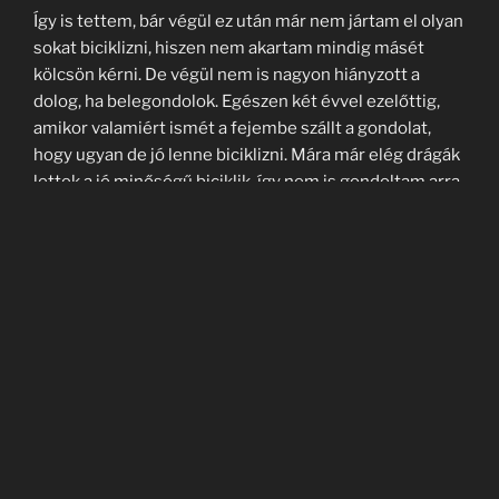
Így is tettem, bár végül ez után már nem jártam el olyan
sokat biciklizni, hiszen nem akartam mindig másét
kölcsön kérni. De végül nem is nagyon hiányzott a
dolog, ha belegondolok. Egészen két évvel ezelőttig,
amikor valamiért ismét a fejembe szállt a gondolat,
hogy ugyan de jó lenne biciklizni. Mára már elég drágák
lettek a jó minőségű biciklik, így nem is gondoltam arra,
hogy majd veszek egyet magamnak. Főleg, hogy akkor
álltam pont a lakásvásárlás előtt.
A dolgok aztán kicsit másképp alakultak, mondhatni
szempillantás alatt változott meg minden. Amikor
egyszer munkából tartottam hazafele, észrevettem,
hogy az egyik utcában végre befejezték a felújítást, és
az eredménye egy biciklis bolt lett. Gondoltam, hogy
nyitás után pár nappal majd benézek oda, csak a
kíváncsiság kedvéért. Végül így ismerkedtem meg a
férjemmel, akié a bolt is. És hát a dolgok úgy alakultak,