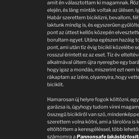
amit én választottam ki magamnak. Rózsa
elején, és láng minták voltak az ülésen. Ig
Habár szerettem biciklizni, bevallom, fé
laktunk mindig is, és egyszerűen gyűlöl
pont az úttest kellős közepén elveszte
borultam egyet. Utána egészen hazáig tolt
pont, ami után tíz évig bicikli közeléb
rosszul érintett ez az eset. Tíz év eltelté
alkalmával ültem újra nyeregbe egy bará
hogy igaz a mondás, miszerint ezt nem le
rákaptam az ízére, olyannyira, hogy ve
biciklit.
Hamarosan új helyre fogok költözni, egy
garázsa is, úgyhogy tudom vinni magamm
összegű bicikliről van szó, mindenképpe
szerettem volna kötni, ami a tárolóra is k
eltöltöttem a keresgéléssel, több lehet
számomra a
Pannonsafe lakásbiztosít