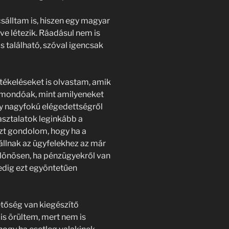
sálltam is, hiszen egy magyar
ve létezik. Ráadásul nem is
is található, szóval igencsak
tékeléseket is olvastam, amik
tmondóak, mint amilyeneket
ny nagyfokú elégedettségről
asztalatok leginkább a
azt gondolom, hogy ha a
állnak az ügyfelekhez az már
különösen, ha pénzügyekről van
edig ezt egyöntetűen
etőség van kiegészítő
is örültem, mert nem is