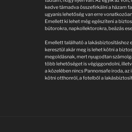
tudtam, hogy ilyen van. Az egyik az volt,
kedve támadva összefirkálni a házam falá
ugyanis lehetőség van erre vonatkozóan k
Emellett ki lehet még egészíteni a biztos
bútorokra, napkollektorokra, beázás eset
Emellett található a lakásbiztosításhoz e
keresztül akár meg is lehet kötni a biztos
megoldásnak, mert nyugodtan számolga
több lehetőséget is végiggondolni, illetv
a közelében nincs Pannonsafe iroda, az i
kötni otthonról, a fotelből a lakásbiztosí