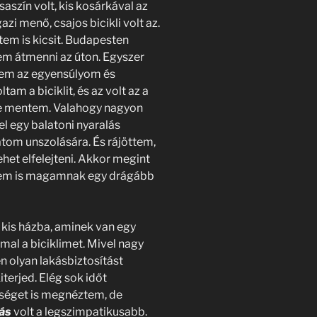
szín volt, kis kosárkával az
azi menő, csajos bicikli volt az.
ltem is kicsit. Budapesten
tem átmenni az úton. Egyszer
ttem az egyensúlyom és
am a biciklit, és az volt az a
e se mentem. Valahogy nagyon
vel egy balatoni nyaralás
tom unszolására. És rájöttem,
het elfelejteni. Akkor megint
ttem is magamnak egy drágább
 kis házba, aminek van egy
al a biciklimet. Mivel nagy
n olyan lakásbiztosítást
iterjed. Elég sok időt
őséget is megnéztem, de
ás
volt a legszimpatikusabb.