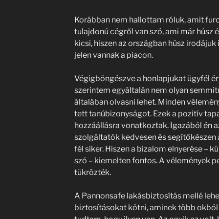
Korábban nem hallottam róluk, amit furc
tulajdonú cégről van szó, ami már húsz é
kicsi, hiszen az országban húsz irodájuk 
jelen vannak a piacon.
Végigböngészve a honlapjukat ügyfél ér
szerintem egyáltalán nem olyan semmi
általában olvasni lehet. Minden vélemé
tett tanúbizonyságot. Ezek a pozitív tap
hozzáállásra vonatkoztak. Igazából én 
szolgáltatók kedvesen és segítőkészen 
fél siker. Hiszen a bizalom elnyerése – 
szó – kiemelten fontos. A vélemények p
tükrözték.
A Pannonsafe lakásbiztosítás mellé leh
biztosításokat kötni, aminek több okból 