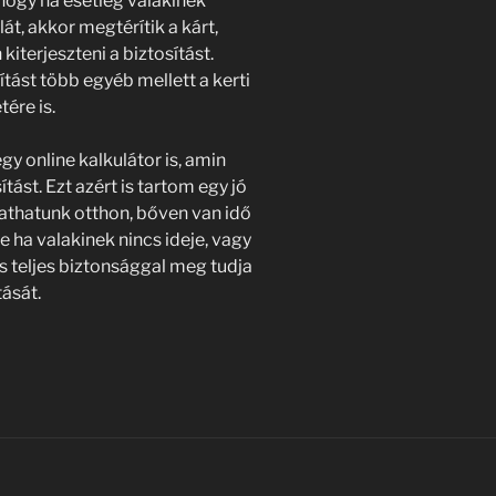
 hogy ha esetleg valakinek
t, akkor megtérítik a kárt,
iterjeszteni a biztosítást.
ítást több egyéb mellett a kerti
ére is.
gy online kalkulátor is, amin
ítást. Ezt azért is tartom egy jó
thatunk otthon, bőven van idő
e ha valakinek nincs ideje, vagy
s teljes biztonsággal meg tudja
tását.