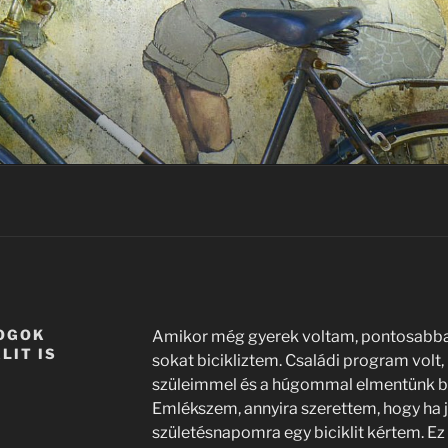
FOGOK
Amikor még gyerek voltam, pontosabban
LIT IS
sokat bicikliztem. Családi program volt
szüleimmel és a húgommal elmentünk bici
Emlékszem, annyira szerettem, hogy ha j
születésnapomra egy biciklit kértem. Ez 